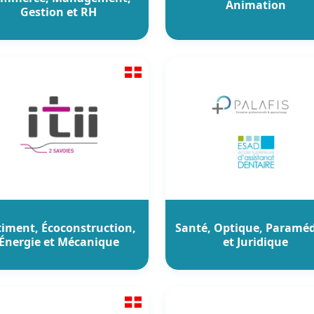
Animation
Gestion et RH
iment, Écoconstruction,
Santé, Optique, Paraméd
Énergie et Mécanique
et Juridique