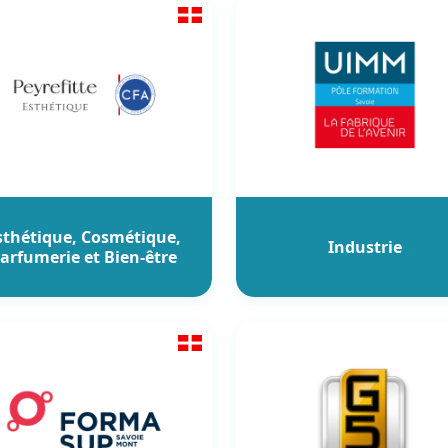
sthétique, Cosmétique,
Industrie
arfumerie et Bien-être